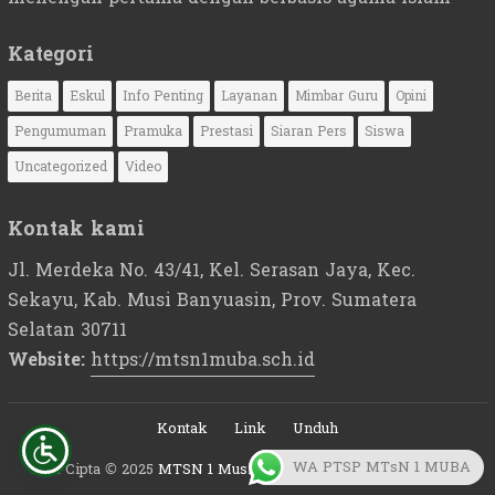
Kategori
Berita
Eskul
Info Penting
Layanan
Mimbar Guru
Opini
Pengumuman
Pramuka
Prestasi
Siaran Pers
Siswa
Uncategorized
Video
Kontak kami
Jl. Merdeka No. 43/41, Kel. Serasan Jaya, Kec.
Sekayu, Kab. Musi Banyuasin, Prov. Sumatera
Selatan 30711
Website:
https://mtsn1muba.sch.id
Kontak
Link
Unduh
WA PTSP MTsN 1 MUBA
Hak Cipta © 2025
MTSN 1 Musi Banyuasin - Sumatera Selatan