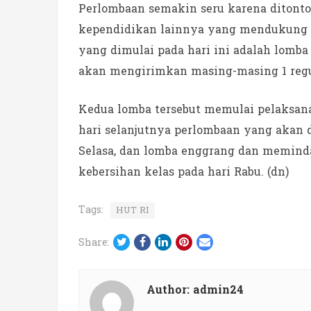
Perlombaan semakin seru karena ditonton
kependidikan lainnya yang mendukung 
yang dimulai pada hari ini adalah lomb
akan mengirimkan masing-masing 1 reg
Kedua lomba tersebut memulai pelaksana
hari selanjutnya perlombaan yang akan d
Selasa, dan lomba enggrang dan memindah
kebersihan kelas pada hari Rabu. (dn)
Tags:
HUT RI
Twitter
Facebook
LinkedIn
Pinterest
Email
Share:
Author:
admin24