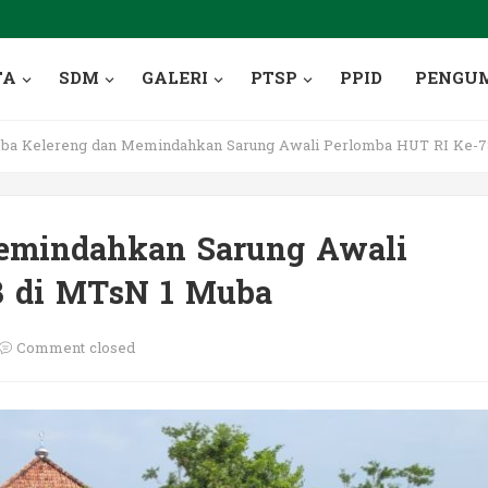
TA
SDM
GALERI
PTSP
PPID
PENGU
a Kelereng dan Memindahkan Sarung Awali Perlomba HUT RI Ke-7
emindahkan Sarung Awali
8 di MTsN 1 Muba
Comment closed