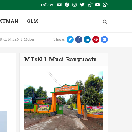
Follow:
E-
Facebook
Instagram
Twitter
Tiktok
Youtube
WhatsApp
mail
PTSP
MUMAN
GLM
Twitter
Facebook
LinkedIn
Pinterest
Email
8 di MTsN 1 Muba
Share:
MTsN 1 Musi Banyuasin