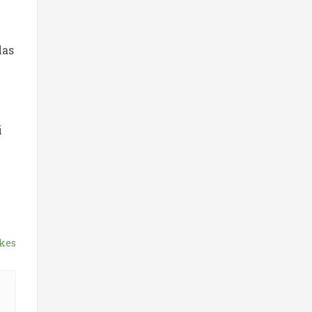
las
i
kes