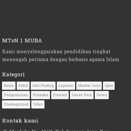
MTsN 1 MUBA
Kami menyelenggarakan pendidikan tingkat
menengah pertama dengan berbasis agama Islam
Kategori
Berita
Eskul
Info Penting
Layanan
Mimbar Guru
Opini
Pengumuman
Pramuka
Prestasi
Siaran Pers
Siswa
Uncategorized
Video
Kontak kami