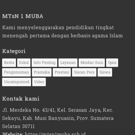
MTsN 1 MUBA
Kami menyelenggarakan pendidikan tingkat
menengah pertama dengan berbasis agama Islam
Kategori
Berita
Eskul
Info Penting
Layanan
Mimbar Guru
Opini
Pengumuman
Pramuka
Prestasi
Siaran Pers
Siswa
Uncategorized
Video
Kontak kami
Jl. Merdeka No. 43/41, Kel. Serasan Jaya, Kec.
Sekayu, Kab. Musi Banyuasin, Prov. Sumatera
Selatan 30711
Website:
https://mtsn1muba.sch.id