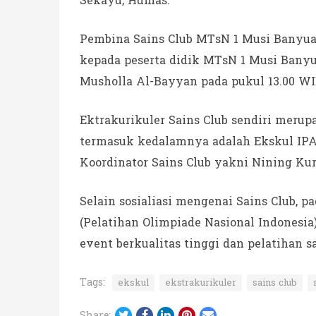
Sekayu, Humas.
Pembina Sains Club MTsN 1 Musi Banyuas
kepada peserta didik MTsN 1 Musi Banyua
Musholla Al-Bayyan pada pukul 13.00 WIB,
Ektrakurikuler Sains Club sendiri merup
termasuk kedalamnya adalah Ekskul IPA, 
Koordinator Sains Club yakni Nining Kur
Selain sosialiasi mengenai Sains Club, 
(Pelatihan Olimpiade Nasional Indonesi
event berkualitas tinggi dan pelatihan sai
Tags:
ekskul
ekstrakurikuler
sains club
Twitter
Facebook
LinkedIn
Pinterest
Email
Share: