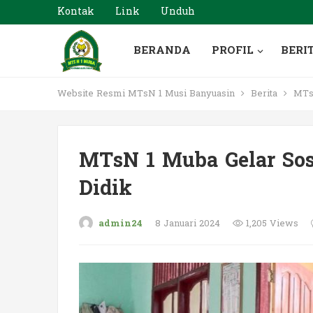
Kontak
Link
Unduh
BERANDA
PROFIL
BERI
Website Resmi MTsN 1 Musi Banyuasin
Berita
MTsN
MTsN 1 Muba Gelar Sosi
Didik
admin24
8 Januari 2024
1,205 Views