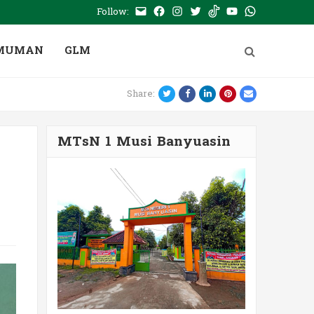
Follow:
E-
Facebook
Instagram
Twitter
Tiktok
Youtube
WhatsApp
mail
PTSP
MUMAN
GLM
Twitter
Facebook
LinkedIn
Pinterest
Email
Share:
MTsN 1 Musi Banyuasin