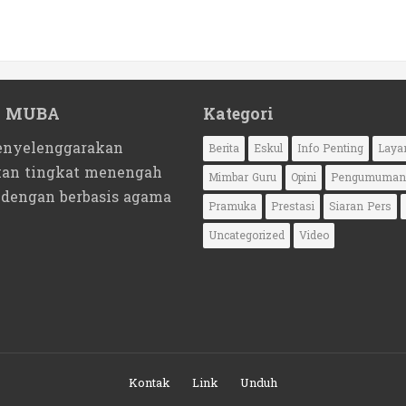
1 MUBA
Kategori
nyelenggarakan
Berita
Eskul
Info Penting
Laya
kan tingkat menengah
Mimbar Guru
Opini
Pengumuman
 dengan berbasis agama
Pramuka
Prestasi
Siaran Pers
Uncategorized
Video
Kontak
Link
Unduh