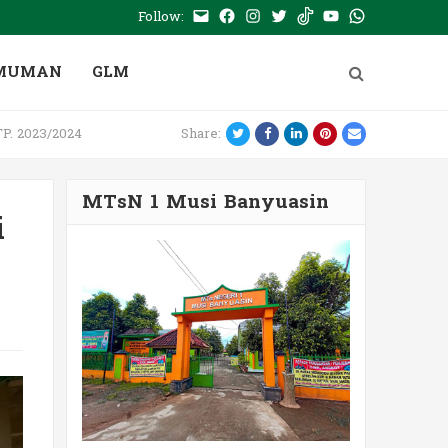
Follow:
E-
Facebook
Instagram
Twitter
Tiktok
Youtube
WhatsApp
mail
PTSP
MUMAN
GLM
Twitter
Facebook
LinkedIn
Pinterest
Email
P. 2023/2024
Share:
MTsN 1 Musi Banyuasin
i