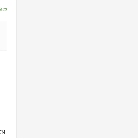
kes
KN