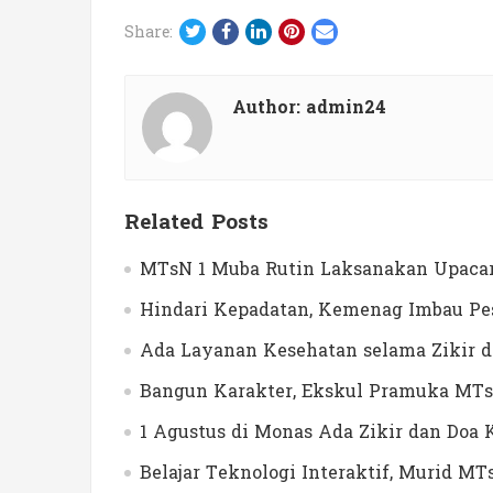
Twitter
Facebook
LinkedIn
Pinterest
Email
Share:
Author:
admin24
Related Posts
MTsN 1 Muba Rutin Laksanakan Upacar
Hindari Kepadatan, Kemenag Imbau Pes
Ada Layanan Kesehatan selama Zikir 
Bangun Karakter, Ekskul Pramuka MTs
1 Agustus di Monas Ada Zikir dan Do
Belajar Teknologi Interaktif, Murid 