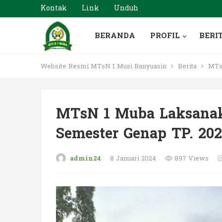
Kontak
Link
Unduh
BERANDA
PROFIL
BERI
Website Resmi MTsN 1 Musi Banyuasin
Berita
MTsN
MTsN 1 Muba Laksanak
Semester Genap TP. 202
admin24
8 Januari 2024
897 Views