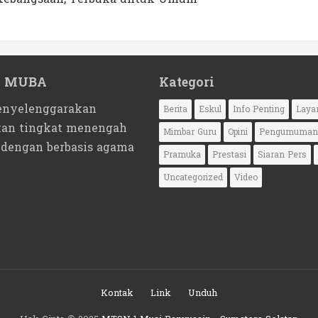
1 MUBA
Kategori
nyelenggarakan
Berita
Eskul
Info Penting
Laya
kan tingkat menengah
Mimbar Guru
Opini
Pengumuman
 dengan berbasis agama
Pramuka
Prestasi
Siaran Pers
Uncategorized
Video
Kontak
Link
Unduh