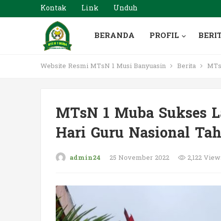
Kontak
Link
Unduh
BERANDA
PROFIL
BERI
Website Resmi MTsN 1 Musi Banyuasin
Berita
MTsN
MTsN 1 Muba Sukses L
Hari Guru Nasional Ta
admin24
25 November 2022
2,122 View