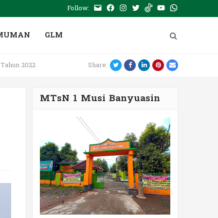
Follow:
E-
Facebook
Instagram
Twitter
Tiktok
Youtube
WhatsApp
mail
PTSP
MUMAN
GLM
Twitter
Facebook
LinkedIn
Pinterest
Email
 Tahun 2022
Share:
MTsN 1 Musi Banyuasin