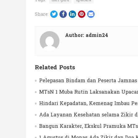
Twitter
Facebook
LinkedIn
Pinterest
Email
Share:
Author:
admin24
Related Posts
Pelepasan Bindam dan Peserta Jamnas 
MTsN 1 Muba Rutin Laksanakan Upacar
Hindari Kepadatan, Kemenag Imbau Pes
Ada Layanan Kesehatan selama Zikir 
Bangun Karakter, Ekskul Pramuka MTs
1 Agustus di Monas Ada Zikir dan Do