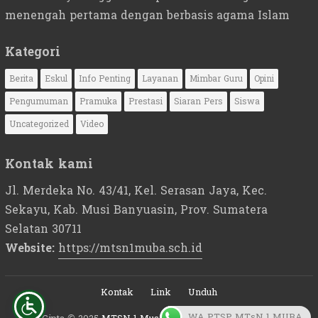
menengah pertama dengan berbasis agama Islam
Kategori
Berita
Eskul
Info Penting
Layanan
Mimbar Guru
Opini
Pengumuman
Pramuka
Prestasi
Siaran Pers
Siswa
Uncategorized
Video
Kontak kami
Jl. Merdeka No. 43/41, Kel. Serasan Jaya, Kec.
Sekayu, Kab. Musi Banyuasin, Prov. Sumatera
Selatan 30711
Website:
https://mtsn1muba.sch.id
Kontak
Link
Unduh
WA PTSP MTsN 1 MUBA