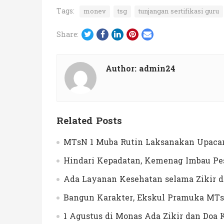
Tags:
monev
tsg
tunjangan sertifikasi guru
Twitter
Facebook
LinkedIn
Pinterest
Email
Share:
Author:
admin24
Related Posts
MTsN 1 Muba Rutin Laksanakan Upacar
Hindari Kepadatan, Kemenag Imbau Pes
Ada Layanan Kesehatan selama Zikir 
Bangun Karakter, Ekskul Pramuka MTs
1 Agustus di Monas Ada Zikir dan Do