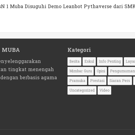
MTsN 1 Muba Disuguhi Demo Leanbot Pythaverse dari SM
1 MUBA
Kategori
nyelenggarakan
Berita
Eskul
Info Penting
Laya
kan tingkat menengah
Mimbar Guru
Opini
Pengumuman
 dengan berbasis agama
Pramuka
Prestasi
Siaran Pers
Uncategorized
Video