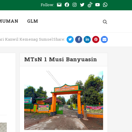
Follow:
E-
Facebook
Instagram
Twitter
Tiktok
Youtube
WhatsApp
mail
PTSP
MUMAN
GLM
Twitter
Facebook
LinkedIn
Pinterest
Email
ari Kanwil Kemenag Sumsel
Share:
MTsN 1 Musi Banyuasin