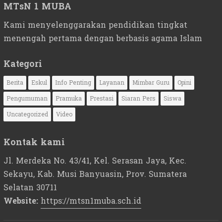
MTsN 1 MUBA
Kami menyelenggarakan pendidikan tingkat
menengah pertama dengan berbasis agama Islam
Kategori
Berita
Eskul
Info Penting
Layanan
Mimbar Guru
Opini
Pengumuman
Pramuka
Prestasi
Siaran Pers
Siswa
Uncategorized
Video
Kontak kami
Jl. Merdeka No. 43/41, Kel. Serasan Jaya, Kec.
Sekayu, Kab. Musi Banyuasin, Prov. Sumatera
Selatan 30711
Website:
https://mtsn1muba.sch.id