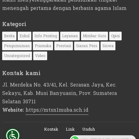
menengah pertama dengan berbasis agama Islam
Kategori
Berita
Eskul
Info Penting
Layanan
Mimbar Guru
Opini
Pengumuman
Pramuka
Prestasi
Siaran Pers
Siswa
Uncategorized
Video
Kontak kami
Jl. Merdeka No. 43/41, Kel. Serasan Jaya, Kec.
Sekayu, Kab. Musi Banyuasin, Prov. Sumatera
Selatan 30711
Website:
https://mtsn1muba.sch.id
Kontak
Link
Unduh