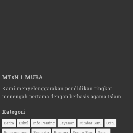
MTsN 1 MUBA
Kami menyelenggarakan pendidikan tingkat
menengah pertama dengan berbasis agama Islam
Kategori
Berita
Eskul
Info Penting
Layanan
Mimbar Guru
Opini
Pengumuman
Pramuka
Prestasi
Siaran Pers
Siswa