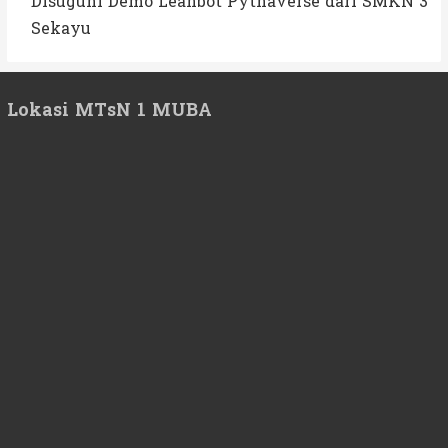
Disuguhi Demo Leanbot Pythaverse dari SMKN 3
Sekayu
Lokasi MTsN 1 MUBA