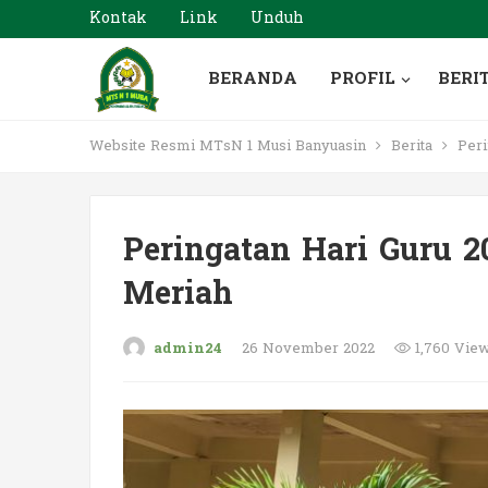
Kontak
Link
Unduh
BERANDA
PROFIL
BERI
Website Resmi MTsN 1 Musi Banyuasin
Berita
Peri
Peringatan Hari Guru 
Meriah
admin24
26 November 2022
1,760 Vie