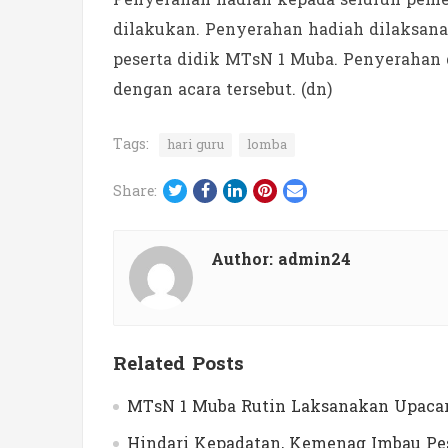
dilakukan. Penyerahan hadiah dilaksana
peserta didik MTsN 1 Muba. Penyerahan d
dengan acara tersebut. (dn)
Tags:
hari guru
lomba
Twitter
Facebook
LinkedIn
Pinterest
Email
Share:
Author:
admin24
Related Posts
MTsN 1 Muba Rutin Laksanakan Upacar
Hindari Kepadatan, Kemenag Imbau Pes