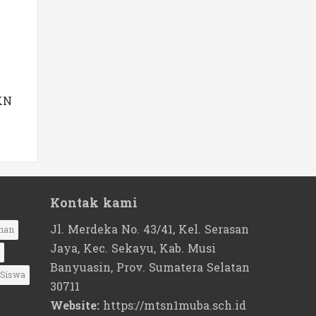
KN
Kontak kami
Jl. Merdeka No. 43/41, Kel. Serasan
nan
Jaya, Kec. Sekayu, Kab. Musi
Banyuasin, Prov. Sumatera Selatan
Siswa
30711
Website:
https://mtsn1muba.sch.id