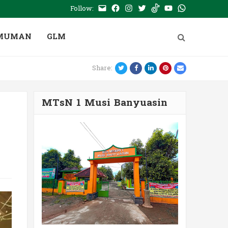
Follow:
E-
Facebook
Instagram
Twitter
Tiktok
Youtube
WhatsApp
mail
PTSP
MUMAN
GLM
Twitter
Facebook
LinkedIn
Pinterest
Email
Share:
MTsN 1 Musi Banyuasin