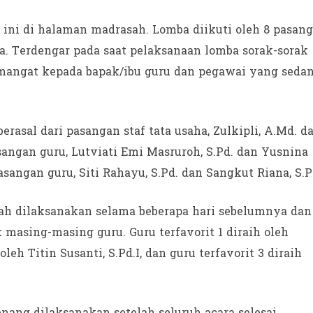
 ini di halaman madrasah. Lomba diikuti oleh 8 pasang
. Terdengar pada saat pelaksanaan lomba sorak-sorak
emangat kepada bapak/ibu guru dan pegawai yang seda
erasal dari pasangan staf tata usaha, Zulkipli, A.Md. d
sangan guru, Lutviati Emi Masruroh, S.Pd. dan Yusnina
pasangan guru, Siti Rahayu, S.Pd. dan Sangkut Riana, S.P
lah dilaksanakan selama beberapa hari sebelumnya dan
 masing-masing guru. Guru terfavorit 1 diraih oleh
 oleh Titin Susanti, S.Pd.I, dan guru terfavorit 3 diraih
ang dilaksanakan setelah seluruh acara selesai