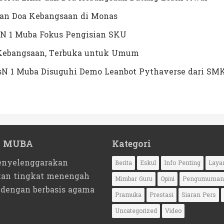
dan Doa Kebangsaan di Monas
N 1 Muba Fokus Pengisian SKU
a Kebangsaan, Terbuka untuk Umum
MTsN 1 Muba Disuguhi Demo Leanbot Pythaverse dari SM
1 MUBA
Kategori
nyelenggarakan
Berita
Eskul
Info Penting
Laya
kan tingkat menengah
Mimbar Guru
Opini
Pengumuman
 dengan berbasis agama
Pramuka
Prestasi
Siaran Pers
Uncategorized
Video