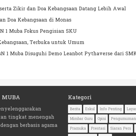
erta Zikir dan Doa Kebangsaan Datang Lebih Awal
dan Doa Kebangsaan di Monas
N 1 Muba Fokus Pengisian SKU
a Kebangsaan, Terbuka untuk Umum
MTsN 1 Muba Disuguhi Demo Leanbot Pythaverse dari SM
1 MUBA
Kategori
nyelenggarakan
Berita
Eskul
Info Penting
Laya
kan tingkat menengah
Mimbar Guru
Opini
Pengumuman
 dengan berbasis agama
Pramuka
Prestasi
Siaran Pers