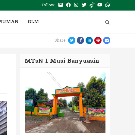
Follow:
E-
Facebook
Instagram
Twitter
Tiktok
Youtube
WhatsApp
mail
PTSP
MUMAN
GLM
Twitter
Facebook
LinkedIn
Pinterest
Email
Share:
MTsN 1 Musi Banyuasin