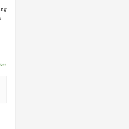
ang
a
kes