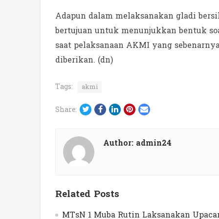
Adapun dalam melaksanakan gladi bersih,
bertujuan untuk menunjukkan bentuk soal
saat pelaksanaan AKMI yang sebenarnya 
diberikan. (dn)
Tags:
akmi
Twitter
Facebook
LinkedIn
Pinterest
Email
Share:
Author:
admin24
Related Posts
MTsN 1 Muba Rutin Laksanakan Upacar