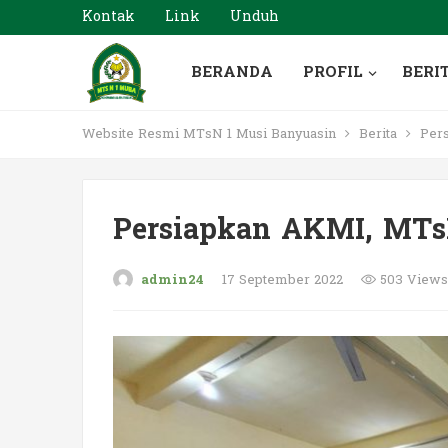
Kontak
Link
Unduh
BERANDA
PROFIL
BERI
Website Resmi MTsN 1 Musi Banyuasin
Berita
Pers
Persiapkan AKMI, MTsN
admin24
17 September 2022
503 Views