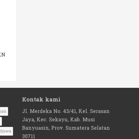
KN
Kontak kami
Jl. Merdeka No. 43/41, Kel. Serasan
nan
Jaya, Kec. Sekayu, Kab. Musi
Banyuasin, Prov. Sumatera Selatan
Siswa
30711