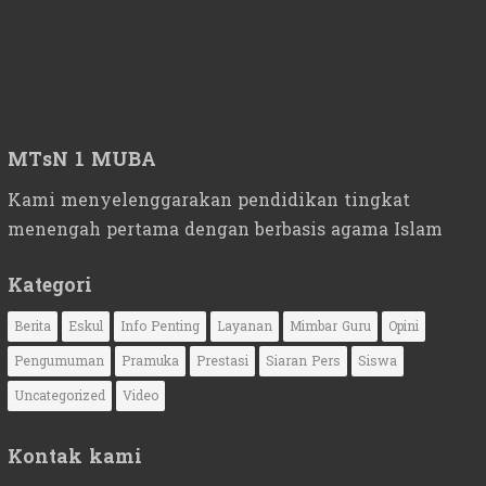
MTsN 1 MUBA
Kami menyelenggarakan pendidikan tingkat
menengah pertama dengan berbasis agama Islam
Kategori
Berita
Eskul
Info Penting
Layanan
Mimbar Guru
Opini
Pengumuman
Pramuka
Prestasi
Siaran Pers
Siswa
Uncategorized
Video
Kontak kami