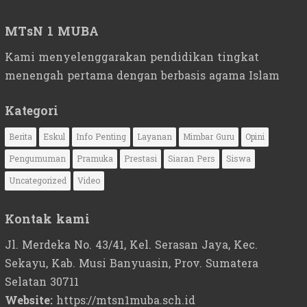
MTsN 1 MUBA
Kami menyelenggarakan pendidikan tingkat
menengah pertama dengan berbasis agama Islam
Kategori
Berita
Eskul
Info Penting
Layanan
Mimbar Guru
Opini
Pengumuman
Pramuka
Prestasi
Siaran Pers
Siswa
Uncategorized
Video
Kontak kami
Jl. Merdeka No. 43/41, Kel. Serasan Jaya, Kec.
Sekayu, Kab. Musi Banyuasin, Prov. Sumatera
Selatan 30711
Website:
https://mtsn1muba.sch.id