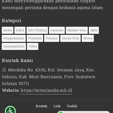
Kami menyelenggarakan pendidikan tingkat
menengah pertama dengan berbasis agama Islam
Kategori
Berita
Eskul
Info Penting
Layanan
Mimbar Guru
Opini
Pengumuman
Pramuka
Prestasi
Siaran Pers
Siswa
Uncategorized
Video
Kontak kami
Jl. Merdeka No. 43/41, Kel. Serasan Jaya, Kec.
Sekayu, Kab. Musi Banyuasin, Prov. Sumatera
Selatan 30711
Website:
https://mtsn1muba.sch.id
Kontak
Link
Unduh