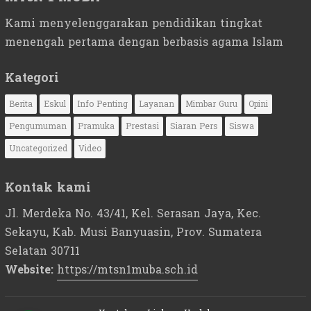
Kami menyelenggarakan pendidikan tingkat
menengah pertama dengan berbasis agama Islam
Kategori
Berita
Eskul
Info Penting
Layanan
Mimbar Guru
Opini
Pengumuman
Pramuka
Prestasi
Siaran Pers
Siswa
Uncategorized
Video
Kontak kami
Jl. Merdeka No. 43/41, Kel. Serasan Jaya, Kec.
Sekayu, Kab. Musi Banyuasin, Prov. Sumatera
Selatan 30711
Website:
https://mtsn1muba.sch.id