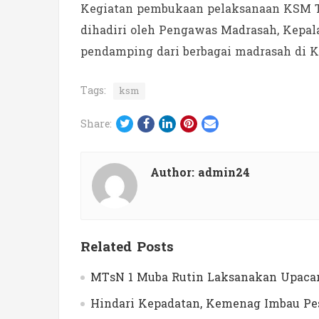
Kegiatan pembukaan pelaksanaan KSM Ti
dihadiri oleh Pengawas Madrasah, Kepal
pendamping dari berbagai madrasah di K
Tags:
ksm
Twitter
Facebook
LinkedIn
Pinterest
Email
Share:
Author:
admin24
Related Posts
MTsN 1 Muba Rutin Laksanakan Upacar
Hindari Kepadatan, Kemenag Imbau Pes