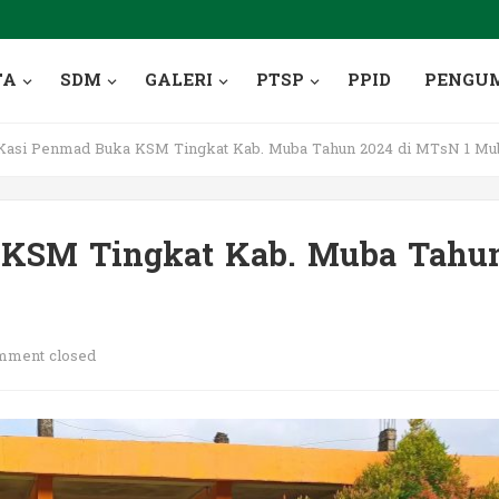
TA
SDM
GALERI
PTSP
PPID
PENGU
 Kasi Penmad Buka KSM Tingkat Kab. Muba Tahun 2024 di MTsN 1 Mu
a KSM Tingkat Kab. Muba Tahu
ment closed