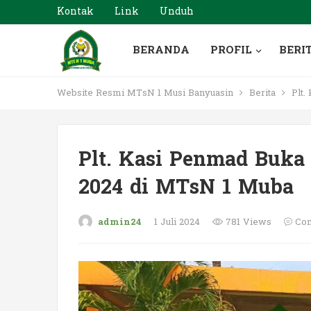
Kontak
Link
Unduh
BERANDA
PROFIL
BERI
Website Resmi MTsN 1 Musi Banyuasin
Berita
Plt.
Plt. Kasi Penmad Buk
2024 di MTsN 1 Muba
admin24
1 Juli 2024
781 Views
Com