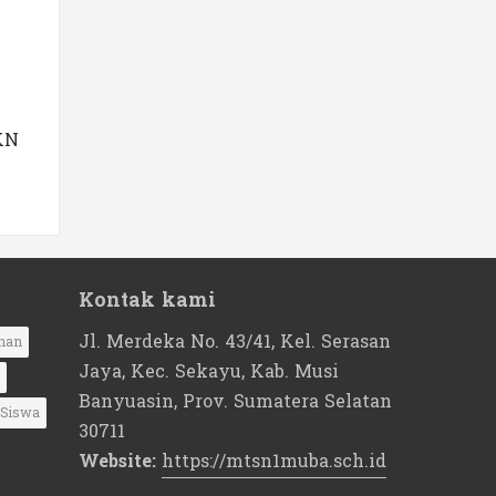
KN
Kontak kami
Jl. Merdeka No. 43/41, Kel. Serasan
nan
Jaya, Kec. Sekayu, Kab. Musi
Banyuasin, Prov. Sumatera Selatan
Siswa
30711
Website:
https://mtsn1muba.sch.id