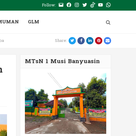
Follow:
E-
Facebook
Instagram
Twitter
Tiktok
Youtube
WhatsApp
mail
PTSP
MUMAN
GLM
Twitter
Facebook
LinkedIn
Pinterest
Email
ba
Share:
MTsN 1 Musi Banyuasin
n