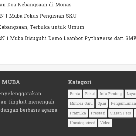
dan Doa Kebangsaan di Monas
N 1 Muba Fokus Pengisian SKU
a Kebangsaan, Terbuka untuk Umum
MTsN 1 Muba Disuguhi Demo Leanbot Pythaverse dari SM
1 MUBA
Kategori
nyelenggarakan
Berita
Eskul
Info Penting
Laya
kan tingkat menengah
Mimbar Guru
Opini
Pengumuman
 dengan berbasis agama
Pramuka
Prestasi
Siaran Pers
Uncategorized
Video