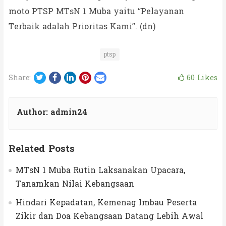
moto PTSP MTsN 1 Muba yaitu “Pelayanan
Terbaik adalah Prioritas Kami”. (dn)
ptsp
Twitter
Facebook
LinkedIn
Pinterest
Email
60
Likes
Share:
Author:
admin24
Related Posts
MTsN 1 Muba Rutin Laksanakan Upacara,
Tanamkan Nilai Kebangsaan
Hindari Kepadatan, Kemenag Imbau Peserta
Zikir dan Doa Kebangsaan Datang Lebih Awal