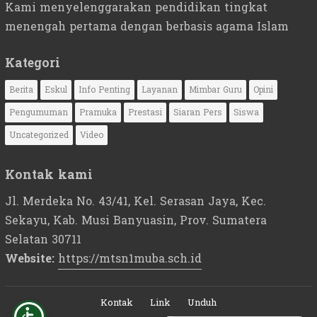
Kami menyelenggarakan pendidikan tingkat
menengah pertama dengan berbasis agama Islam
Kategori
Berita
Eskul
Info Penting
Layanan
Mimbar Guru
Opini
Pengumuman
Pramuka
Prestasi
Siaran Pers
Siswa
Uncategorized
Video
Kontak kami
Jl. Merdeka No. 43/41, Kel. Serasan Jaya, Kec.
Sekayu, Kab. Musi Banyuasin, Prov. Sumatera
Selatan 30711
Website:
https://mtsn1muba.sch.id
Kontak
Link
Unduh