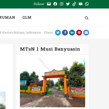
Follow:
E-
Facebook
Instagram
Twitter
Tiktok
Youtube
WhatsApp
mail
PTSP
MUMAN
GLM
Twitter
Facebook
LinkedIn
Pinterest
Email
78 Kemerdekaan Indonesia
Share:
MTsN 1 Musi Banyuasin