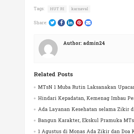
Tags:
HUT RI
karnaval
Twitter
Facebook
LinkedIn
Pinterest
Email
Share:
Author:
admin24
Related Posts
MTsN 1 Muba Rutin Laksanakan Upacar
Hindari Kepadatan, Kemenag Imbau Pes
Ada Layanan Kesehatan selama Zikir 
Bangun Karakter, Ekskul Pramuka MTs
1 Agustus di Monas Ada Zikir dan Do