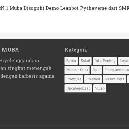
MTsN 1 Muba Disuguhi Demo Leanbot Pythaverse dari SM
1 MUBA
Kategori
nyelenggarakan
Berita
Eskul
Info Penting
Laya
kan tingkat menengah
Mimbar Guru
Opini
Pengumuman
 dengan berbasis agama
Pramuka
Prestasi
Siaran Pers
Uncategorized
Video