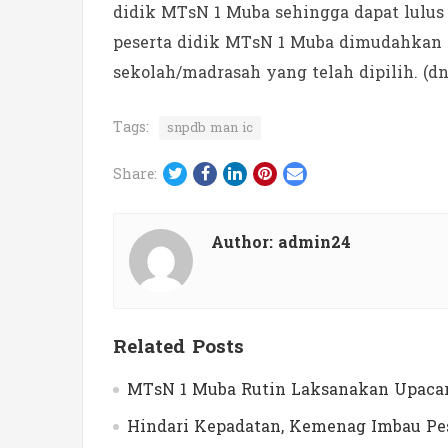
didik MTsN 1 Muba sehingga dapat lulus
peserta didik MTsN 1 Muba dimudahkan 
sekolah/madrasah yang telah dipilih. (dn
Tags:
snpdb man ic
Twitter
Facebook
LinkedIn
Pinterest
Email
Share:
Author:
admin24
Related Posts
MTsN 1 Muba Rutin Laksanakan Upacar
Hindari Kepadatan, Kemenag Imbau Pes