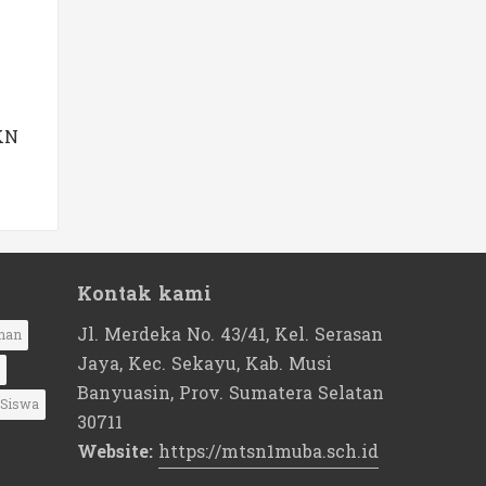
KN
Kontak kami
Jl. Merdeka No. 43/41, Kel. Serasan
nan
Jaya, Kec. Sekayu, Kab. Musi
Banyuasin, Prov. Sumatera Selatan
Siswa
30711
Website:
https://mtsn1muba.sch.id