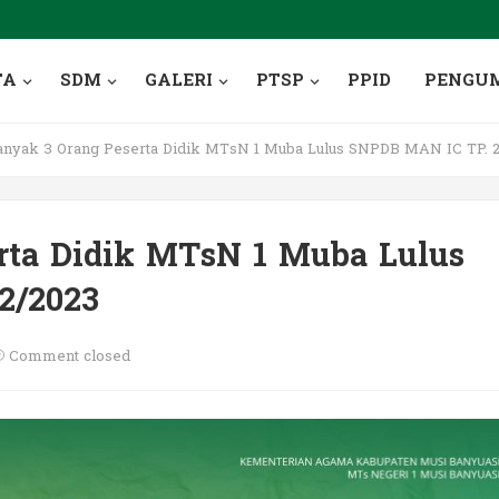
TA
SDM
GALERI
PTSP
PPID
PENGU
nyak 3 Orang Peserta Didik MTsN 1 Muba Lulus SNPDB MAN IC TP. 
rta Didik MTsN 1 Muba Lulus
2/2023
Comment closed