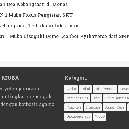
dan Doa Kebangsaan di Monas
N 1 Muba Fokus Pengisian SKU
a Kebangsaan, Terbuka untuk Umum
MTsN 1 Muba Disuguhi Demo Leanbot Pythaverse dari SM
1 MUBA
Kategori
nyelenggarakan
Berita
Eskul
Info Penting
Laya
kan tingkat menengah
Mimbar Guru
Opini
Pengumuman
 dengan berbasis agama
Pramuka
Prestasi
Siaran Pers
Uncategorized
Video