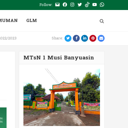
Follow:
E-
Facebook
Instagram
Twitter
Tiktok
Youtube
WhatsApp
mail
PTSP
MUMAN
GLM
Twitter
Facebook
LinkedIn
Pinterest
Email
2022/2023
Share:
MTsN 1 Musi Banyuasin