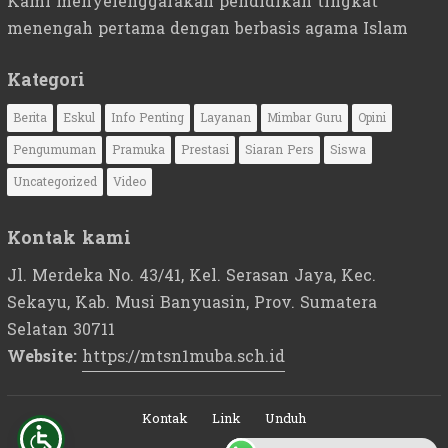
Kami menyelenggarakan pendidikan tingkat
menengah pertama dengan berbasis agama Islam
Kategori
Berita
Eskul
Info Penting
Layanan
Mimbar Guru
Opini
Pengumuman
Pramuka
Prestasi
Siaran Pers
Siswa
Uncategorized
Video
Kontak kami
Jl. Merdeka No. 43/41, Kel. Serasan Jaya, Kec.
Sekayu, Kab. Musi Banyuasin, Prov. Sumatera
Selatan 30711
Website:
https://mtsn1muba.sch.id
Kontak
Link
Unduh