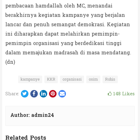
pembacaan hamdallah oleh MC, menandai
berakhirnya kegiatan kampanye yang berjalan
lancar dan penuh semangat demokrasi. Kegiatan
ini diharapkan dapat melahirkan pemimpin-
pemimpin organisasi yang berdedikasi tinggi
dalam memajukan madrasah di masa mendatang.
(dn)
kampanye
KKR
organisasi
osim
Rohis
Twitter
Facebook
LinkedIn
Pinterest
Email
148
Likes
Share:
Author:
admin24
Related Posts