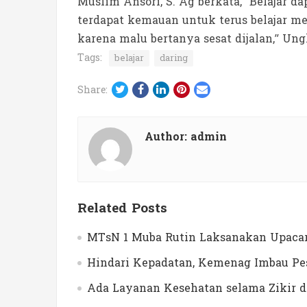
Muslim Ansori, S. Ag berkata,” Belajar 
terdapat kemauan untuk terus belajar me
karena malu bertanya sesat dijalan,” Ung
Tags:
belajar
daring
Twitter
Facebook
LinkedIn
Pinterest
Email
Share:
Author:
admin
Related Posts
MTsN 1 Muba Rutin Laksanakan Upacar
Hindari Kepadatan, Kemenag Imbau Pes
Ada Layanan Kesehatan selama Zikir 