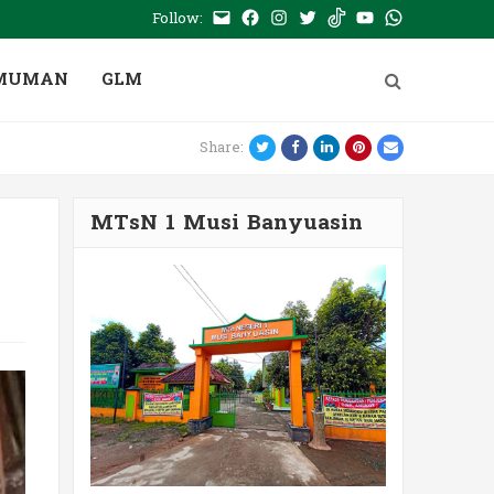
Follow:
E-
Facebook
Instagram
Twitter
Tiktok
Youtube
WhatsApp
mail
PTSP
MUMAN
GLM
Twitter
Facebook
LinkedIn
Pinterest
Email
Share:
MTsN 1 Musi Banyuasin