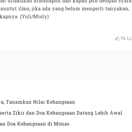
dapat dilakukan dimanapun dan kapan pun dengan syara
nuntut ilmu, jika ada yang belum mengerti tanyakan,
kapnya. (Yuli/Misly)
76
Li
a, Tanamkan Nilai Kebangsaan
erta Zikir dan Doa Kebangsaan Datang Lebih Awal
dan Doa Kebangsaan di Monas