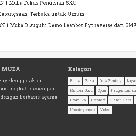
N 1 Muba Fokus Pengisian SKU
a Kebangsaan, Terbuka untuk Umum
MTsN 1 Muba Disuguhi Demo Leanbot Pythaverse dari SM
1 MUBA
Kategori
nyelenggarakan
Berita
Eskul
Info Penting
Laya
kan tingkat menengah
Mimbar Guru
Opini
Pengumuman
 dengan berbasis agama
Pramuka
Prestasi
Siaran Pers
Uncategorized
Video