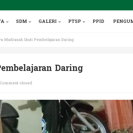
TA
SDM
GALERI
PTSP
PPID
PENGU
a Madrasah Ikuti Pembelajaran Daring
Pembelajaran Daring
Comment closed