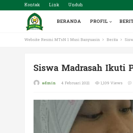
Kontak
Link
Unduh
BERANDA
PROFIL
BERI
Website Resmi MTsN 1 Musi Banyuasin
Berita
Sisw
Siswa Madrasah Ikuti 
admin
4 Februari 2021
1,109 Views