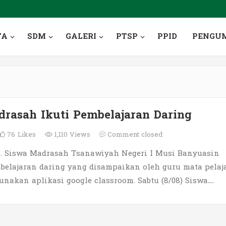
TA
SDM
GALERI
PTSP
PPID
PENGU
rasah Ikuti Pembelajaran Daring
76
Likes
1,110 Views
Comment closed
. Siswa Madrasah Tsanawiyah Negeri I Musi Banyuasin
belajaran daring yang disampaikan oleh guru mata pelaj
nakan aplikasi google classroom. Sabtu (8/08) Siswa…