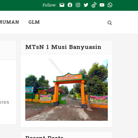
Follow:
E-
Facebook
Instagram
Twitter
Tiktok
Youtube
WhatsApp
mail
PTSP
MUMAN
GLM
MTsN 1 Musi Banyuasin
aran