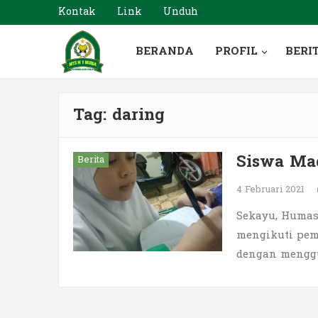
Kontak
Link
Unduh
BERANDA
PROFIL
BERI
Tag:
daring
Siswa Mad
Berita
4 Februari 2021
Sekayu, Humas
mengikuti pem
dengan menggu