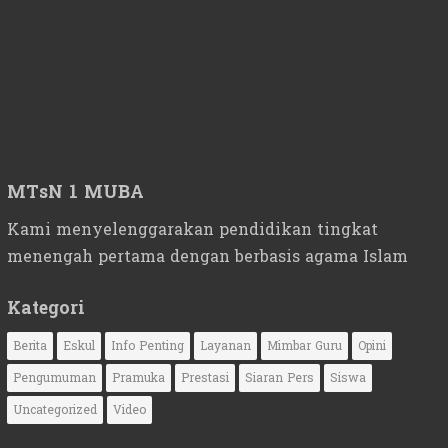
MTsN 1 MUBA
Kami menyelenggarakan pendidikan tingkat
menengah pertama dengan berbasis agama Islam
Kategori
Berita
Eskul
Info Penting
Layanan
Mimbar Guru
Opini
Pengumuman
Pramuka
Prestasi
Siaran Pers
Siswa
Uncategorized
Video