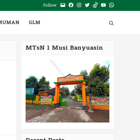
Follow:
E-
Facebook
Instagram
Twitter
Tiktok
Youtube
WhatsApp
mail
PTSP
MUMAN
GLM
MTsN 1 Musi Banyuasin