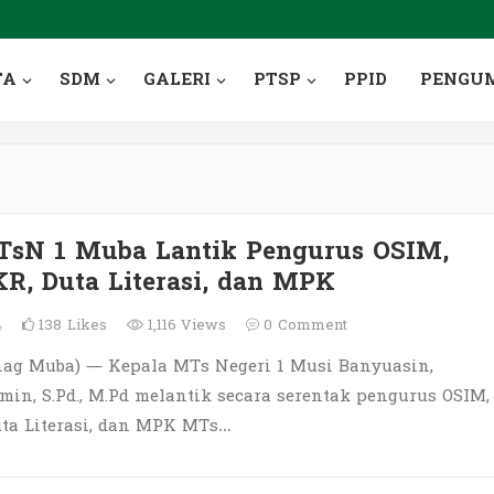
TA
SDM
GALERI
PTSP
PPID
PENGU
TsN 1 Muba Lantik Pengurus OSIM,
R, Duta Literasi, dan MPK
4
138
Likes
1,116 Views
0
Comment
ag Muba) — Kepala MTs Negeri 1 Musi Banyuasin,
n, S.Pd., M.Pd melantik secara serentak pengurus OSIM,
uta Literasi, dan MPK MTs…