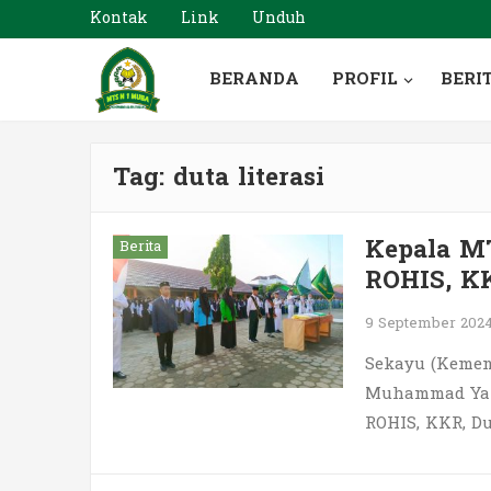
Kontak
Link
Unduh
BERANDA
PROFIL
BERI
Tag:
duta literasi
Kepala M
Berita
ROHIS, KK
9 September 202
Sekayu (Kemen
Muhammad Yami
ROHIS, KKR, D