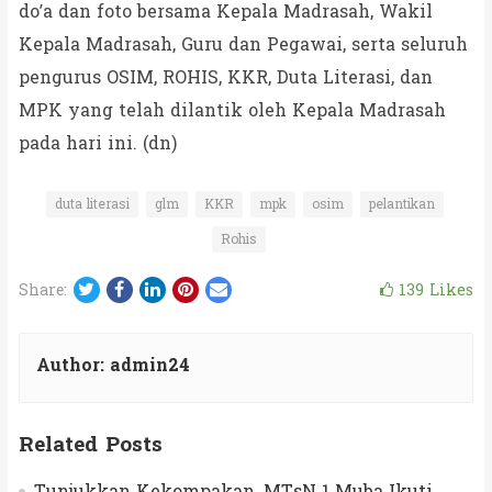
do’a dan foto bersama Kepala Madrasah, Wakil
Kepala Madrasah, Guru dan Pegawai, serta seluruh
pengurus OSIM, ROHIS, KKR, Duta Literasi, dan
MPK yang telah dilantik oleh Kepala Madrasah
pada hari ini. (dn)
duta literasi
glm
KKR
mpk
osim
pelantikan
Rohis
Twitter
Facebook
LinkedIn
Pinterest
Email
139
Likes
Share:
Author:
admin24
Related Posts
Tunjukkan Kekompakan, MTsN 1 Muba Ikuti