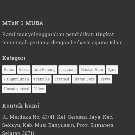
MTsN 1 MUBA
Kami menyelenggarakan pendidikan tingkat
menengah pertama dengan berbasis agama Islam
Kategori
Berita
Eskul
Info Penting
Layanan
Mimbar Guru
Opini
Pengumuman
Pramuka
Prestasi
Siaran Pers
Siswa
Uncategorized
Video
Kontak kami
Jl. Merdeka No. 43/41, Kel. Serasan Jaya, Kec.
Sekayu, Kab. Musi Banyuasin, Prov. Sumatera
Selatan 30711