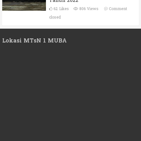
Tahun 2022
62
Likes
806 Views
Comment
closed
Lokasi MTsN 1 MUBA