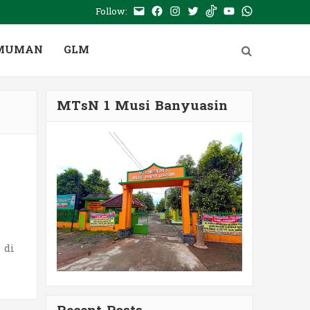
Follow:
E-
Facebook
Instagram
Twitter
Tiktok
Youtube
WhatsApp
mail
PTSP
MUMAN
GLM
MTsN 1 Musi Banyuasin
 di