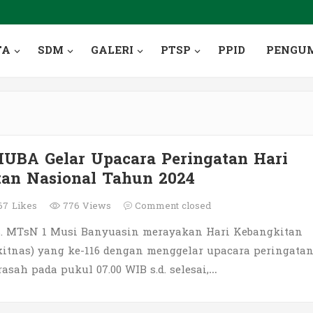
TA
SDM
GALERI
PTSP
PPID
PENGU
UBA Gelar Upacara Peringatan Hari
an Nasional Tahun 2024
67
Likes
776 Views
Comment closed
. MTsN 1 Musi Banyuasin merayakan Hari Kebangkitan
kitnas) yang ke-116 dengan menggelar upacara peringatan
sah pada pukul 07.00 WIB s.d. selesai,…