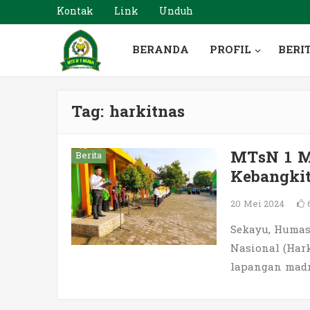
Kontak
Link
Unduh
BERANDA
PROFIL
BERI
Tag:
harkitnas
MTsN 1 M
Berita
Kebangkit
20 Mei 2024
Sekayu, Humas
Nasional (Har
lapangan madra