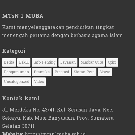
MTsN 1 MUBA
Kami menyelenggarakan pendidikan tingkat
menengah pertama dengan berbasis agama Islam
Kategori
Berita
Eskul
Info Penting
Layanan
Mimbar Guru
Opini
Pengumuman
Pramuka
Prestasi
Siaran Pers
Siswa
Uncategorized
Video
Kontak kami
Jl. Merdeka No. 43/41, Kel. Serasan Jaya, Kec.
Sekayu, Kab. Musi Banyuasin, Prov. Sumatera
Selatan 30711
Website:
https://mtsn1muba.sch.id