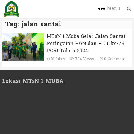
Menu
Tag:
jalan santai
MTsN 1 Muba Gelar Jalan Santai
Peringatan HGN dan HUT ke-79
PGRI Tahun 2024
81
Likes
704 Views
0
Comment
Lokasi MTsN 1 MUBA