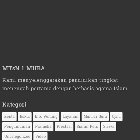
MTsN 1 MUBA
Kami menyelenggarakan pendidikan tingkat
menengah pertama dengan berbasis agama Islam
Kategori
Berita
Eskul
Info Penting
Layanan
Mimbar Guru
Opini
Pengumuman
Pramuka
Prestasi
Siaran Pers
Siswa
Uncategorized
Video