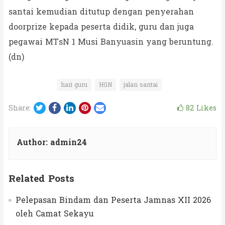
santai kemudian ditutup dengan penyerahan
doorprize kepada peserta didik, guru dan juga
pegawai MTsN 1 Musi Banyuasin yang beruntung.
(dn)
hari guru
HGN
jalan santai
Twitter
Facebook
LinkedIn
Pinterest
Email
82
Likes
Share:
Author:
admin24
Related Posts
Pelepasan Bindam dan Peserta Jamnas XII 2026
oleh Camat Sekayu