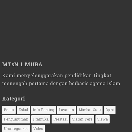
MTsN 1 MUBA
Kami menyelenggarakan pendidikan tingkat
menengah pertama dengan berbasis agama Islam
Kategori
Berita
Eskul
Info Penting
Layanan
Mimbar Guru
Opini
Pengumuman
Pramuka
Prestasi
Siaran Pers
Siswa
Uncategorized
Video