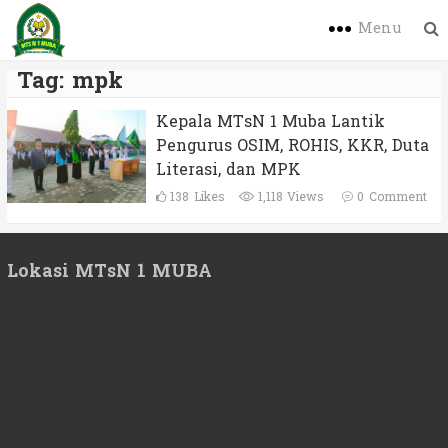
Menu
Tag:
mpk
Kepala MTsN 1 Muba Lantik
Pengurus OSIM, ROHIS, KKR, Duta
Literasi, dan MPK
138
Likes
1,118 Views
0
Comment
Lokasi MTsN 1 MUBA