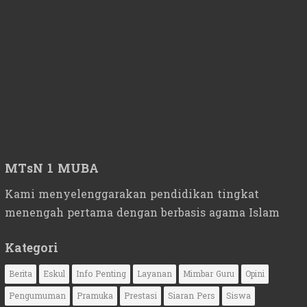
MTsN 1 MUBA
Kami menyelenggarakan pendidikan tingkat
menengah pertama dengan berbasis agama Islam
Kategori
Berita
Eskul
Info Penting
Layanan
Mimbar Guru
Opini
Pengumuman
Pramuka
Prestasi
Siaran Pers
Siswa