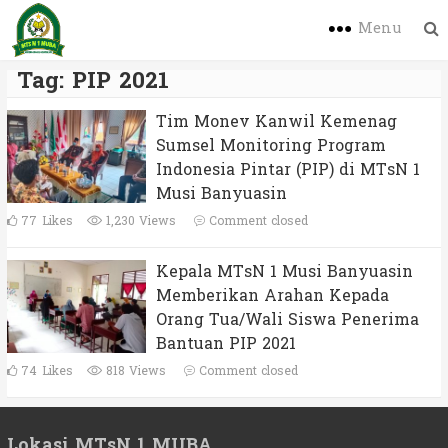
Menu
Tag:
PIP 2021
Tim Monev Kanwil Kemenag
Sumsel Monitoring Program
Indonesia Pintar (PIP) di MTsN 1
Musi Banyuasin
77
Likes
1,230 Views
Comment closed
Kepala MTsN 1 Musi Banyuasin
Memberikan Arahan Kepada
Orang Tua/Wali Siswa Penerima
Bantuan PIP 2021
74
Likes
818 Views
Comment closed
Lokasi MTsN 1 MUBA