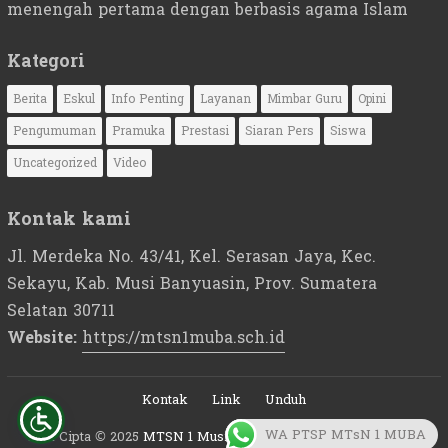
menengah pertama dengan berbasis agama Islam
Kategori
Berita
Eskul
Info Penting
Layanan
Mimbar Guru
Opini
Pengumuman
Pramuka
Prestasi
Siaran Pers
Siswa
Uncategorized
Video
Kontak kami
Jl. Merdeka No. 43/41, Kel. Serasan Jaya, Kec.
Sekayu, Kab. Musi Banyuasin, Prov. Sumatera
Selatan 30711
Website:
https://mtsn1muba.sch.id
Kontak
Link
Unduh
WA PTSP MTsN 1 MUBA
Hak Cipta © 2025
MTSN 1 Musi Banyuasin - Sumatera Selatan