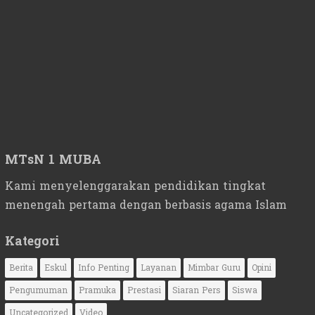
MTsN 1 MUBA
Kami menyelenggarakan pendidikan tingkat
menengah pertama dengan berbasis agama Islam
Kategori
Berita
Eskul
Info Penting
Layanan
Mimbar Guru
Opini
Pengumuman
Pramuka
Prestasi
Siaran Pers
Siswa
Uncategorized
Video