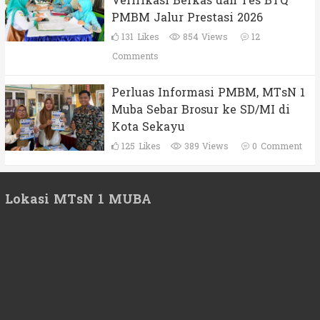
Verifikasi Berkas dan Tes BTQ
PMBM Jalur Prestasi 2026
131
Likes
854 Views
12
Comments
Perluas Informasi PMBM, MTsN 1
Muba Sebar Brosur ke SD/MI di
Kota Sekayu
125
Likes
389 Views
0
Comment
Lokasi MTsN 1 MUBA