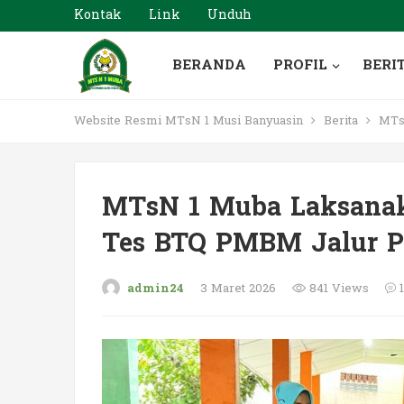
Kontak
Link
Unduh
BERANDA
PROFIL
BERI
Website Resmi MTsN 1 Musi Banyuasin
Berita
MTsN
MTsN 1 Muba Laksanaka
Tes BTQ PMBM Jalur Pr
admin24
3 Maret 2026
841 Views
1