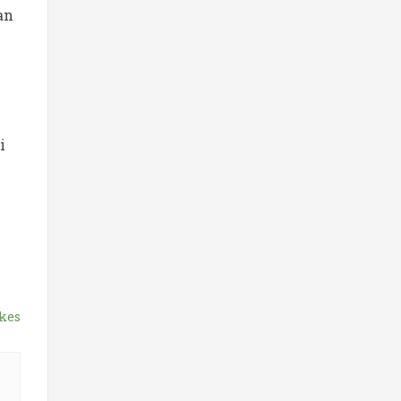
an
i
kes