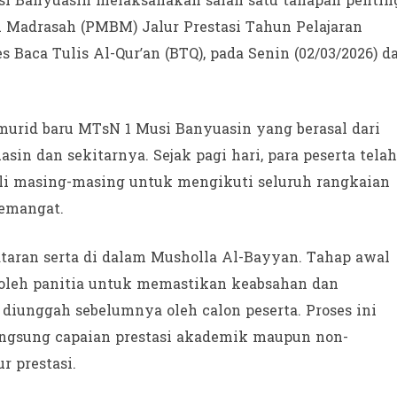
i Banyuasin melaksanakan salah satu tahapan pentin
 Madrasah (PMBM) Jalur Prestasi Tahun Pelajaran
s Baca Tulis Al-Qur’an (BTQ), pada Senin (02/03/2026) d
 murid baru MTsN 1 Musi Banyuasin yang berasal dari
in dan sekitarnya. Sejak pagi hari, para peserta telah
ali masing-masing untuk mengikuti seluruh rangkaian
semangat.
ataran serta di dalam Musholla Al-Bayyan. Tahap awal
s oleh panitia untuk memastikan keabsahan dan
diunggah sebelumnya oleh calon peserta. Proses ini
angsung capaian prestasi akademik maupun non-
r prestasi.