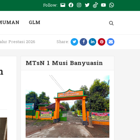
Follow:
E-
Facebook
Instagram
Twitter
Tiktok
Youtube
WhatsApp
mail
PTSP
MUMAN
GLM
Twitter
Facebook
LinkedIn
Pinterest
Email
ur Prestasi 2026
Share:
MTsN 1 Musi Banyuasin
n