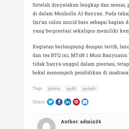
Setelah dinyatakan lengkap dan sesuai,
di dalam Musholla Al-Bayyan. Pada tahap
Qur’an calon murid baru sebagai bagia
yang berprestasi sekaligus memiliki k
Kegiatan berlangsung dengan tertib, lan
dan tes BTQ ini, MTsN 1 Musi Banyuasin 
tidak hanya unggul dalam prestasi, teta
bekal menempuh pendidikan di madrasah
Tags:
pmbm
ppdb
ppdmb
Twitter
Facebook
LinkedIn
Pinterest
Email
Share:
Author:
admin24