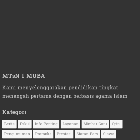
MTsN 1 MUBA
Kami menyelenggarakan pendidikan tingkat
menengah pertama dengan berbasis agama Islam
Kategori
Berita
Eskul
Info Penting
Layanan
Mimbar Guru
Opini
Pengumuman
Pramuka
Prestasi
Siaran Pers
Siswa