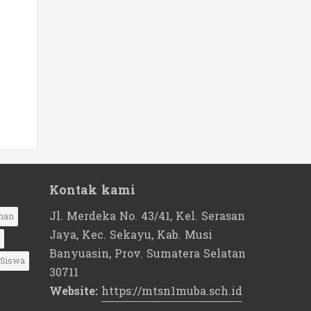
Kontak kami
Jl. Merdeka No. 43/41, Kel. Serasan
nan
Jaya, Kec. Sekayu, Kab. Musi
Banyuasin, Prov. Sumatera Selatan
Siswa
30711
Website:
https://mtsn1muba.sch.id