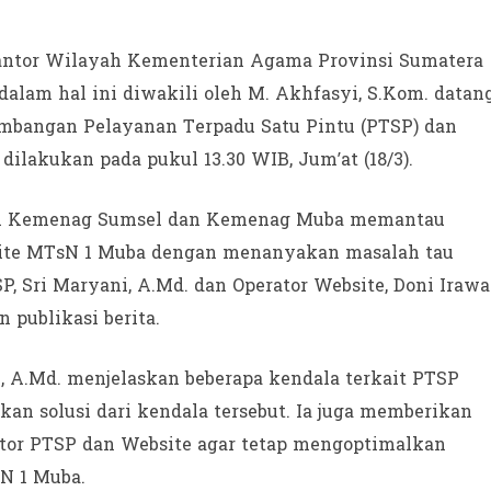
antor Wilayah Kementerian Agama Provinsi Sumatera
alam hal ini diwakili oleh M. Akhfasyi, S.Kom. datan
bangan Pelayanan Terpadu Satu Pintu (PTSP) dan
dilakukan pada pukul 13.30 WIB, Jum’at (18/3).
wil Kemenag Sumsel dan Kemenag Muba memantau
ite MTsN 1 Muba dengan menanyakan masalah tau
P, Sri Maryani, A.Md. dan Operator Website, Doni Irawa
publikasi berita.
, A.Md. menjelaskan beberapa kendala terkait PTSP
an solusi dari kendala tersebut. Ia juga memberikan
ator PTSP dan Website agar tetap mengoptimalkan
sN 1 Muba.