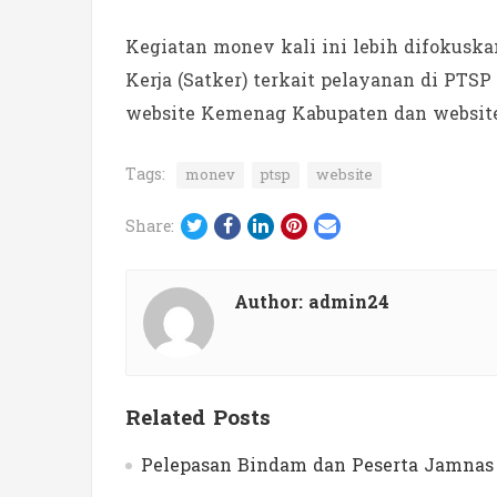
Kegiatan monev kali ini lebih difokus
Kerja (Satker) terkait pelayanan di PTS
website Kemenag Kabupaten dan websit
Tags:
monev
ptsp
website
Twitter
Facebook
LinkedIn
Pinterest
Email
Share:
Author:
admin24
Related Posts
Pelepasan Bindam dan Peserta Jamnas 