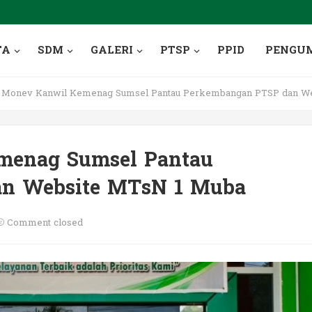
TA
SDM
GALERI
PTSP
PPID
PENGU
Monev Kanwil Kemenag Sumsel Pantau Perkembangan PTSP dan We
menag Sumsel Pantau
an Website MTsN 1 Muba
Comment closed