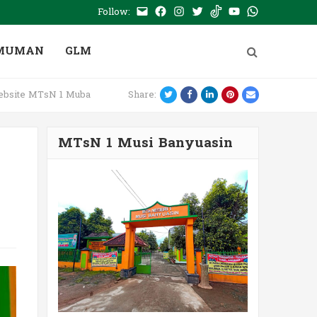
Follow:
E-
Facebook
Instagram
Twitter
Tiktok
Youtube
WhatsApp
mail
PTSP
MUMAN
GLM
Twitter
Facebook
LinkedIn
Pinterest
Email
bsite MTsN 1 Muba
Share:
MTsN 1 Musi Banyuasin