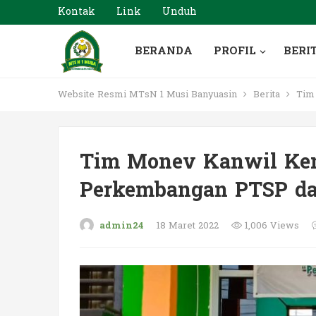
Kontak
Link
Unduh
BERANDA
PROFIL
BERI
Website Resmi MTsN 1 Musi Banyuasin
Berita
Tim 
Tim Monev Kanwil Ke
Perkembangan PTSP d
admin24
18 Maret 2022
1,006 Views