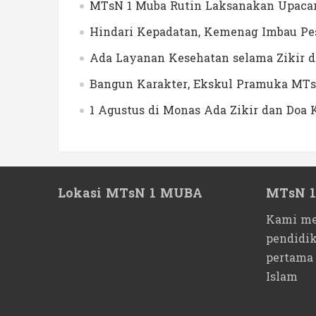
MTsN 1 Muba Rutin Laksanakan Upacar
Hindari Kepadatan, Kemenag Imbau Pes
Ada Layanan Kesehatan selama Zikir 
Bangun Karakter, Ekskul Pramuka MTs
1 Agustus di Monas Ada Zikir dan Do
Lokasi MTsN 1 MUBA
MTsN 
Kami me
pendidi
pertama
Islam