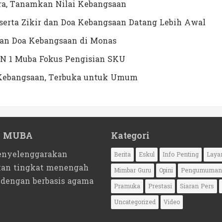
a, Tanamkan Nilai Kebangsaan
erta Zikir dan Doa Kebangsaan Datang Lebih Awal
dan Doa Kebangsaan di Monas
N 1 Muba Fokus Pengisian SKU
a Kebangsaan, Terbuka untuk Umum
1 MUBA
Kategori
nyelenggarakan
Berita
Eskul
Info Penting
Laya
kan tingkat menengah
Mimbar Guru
Opini
Pengumuman
 dengan berbasis agama
Pramuka
Prestasi
Siaran Pers
Uncategorized
Video