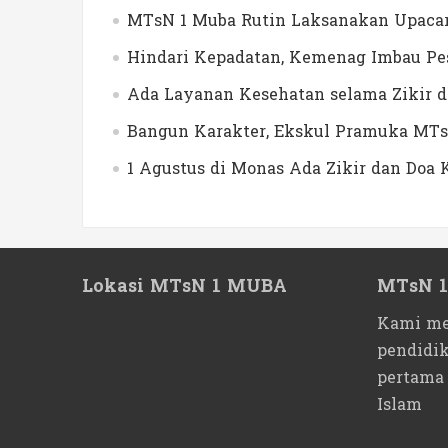
MTsN 1 Muba Rutin Laksanakan Upacar
Hindari Kepadatan, Kemenag Imbau Pes
Ada Layanan Kesehatan selama Zikir 
Bangun Karakter, Ekskul Pramuka MTs
1 Agustus di Monas Ada Zikir dan Do
Lokasi MTsN 1 MUBA
MTsN 
Kami me
pendidi
pertama
Islam