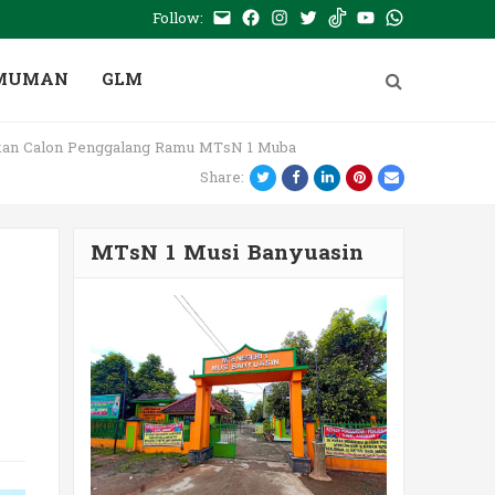
Follow:
E-
Facebook
Instagram
Twitter
Tiktok
Youtube
WhatsApp
mail
PTSP
MUMAN
GLM
kan Calon Penggalang Ramu MTsN 1 Muba
Twitter
Facebook
LinkedIn
Pinterest
Email
Share:
MTsN 1 Musi Banyuasin