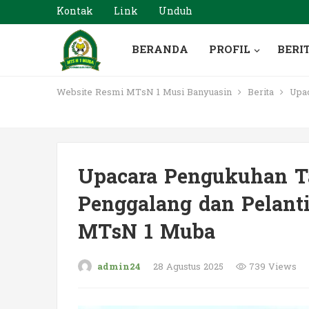
Kontak
Link
Unduh
BERANDA
PROFIL
BERI
Website Resmi MTsN 1 Musi Banyuasin
Berita
Upac
Upacara Pengukuhan T
Penggalang dan Pelant
MTsN 1 Muba
admin24
28 Agustus 2025
739 Views