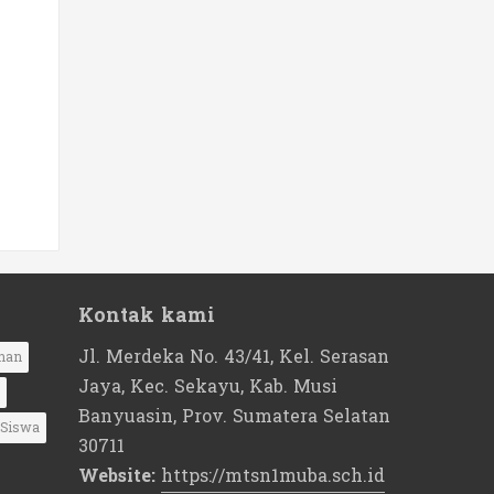
Kontak kami
Jl. Merdeka No. 43/41, Kel. Serasan
nan
Jaya, Kec. Sekayu, Kab. Musi
Banyuasin, Prov. Sumatera Selatan
Siswa
30711
Website:
https://mtsn1muba.sch.id