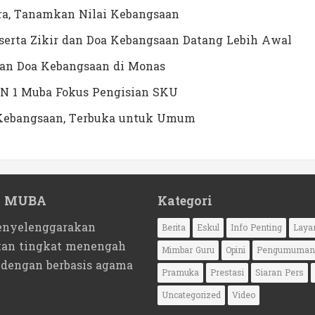
a, Tanamkan Nilai Kebangsaan
erta Zikir dan Doa Kebangsaan Datang Lebih Awal
dan Doa Kebangsaan di Monas
N 1 Muba Fokus Pengisian SKU
a Kebangsaan, Terbuka untuk Umum
1 MUBA
Kategori
nyelenggarakan
Berita
Eskul
Info Penting
Laya
kan tingkat menengah
Mimbar Guru
Opini
Pengumuman
 dengan berbasis agama
Pramuka
Prestasi
Siaran Pers
Uncategorized
Video