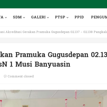
TA
SDM
GALERI
PTSP
PPID
PENGU
tasi Akreditasi Gerakan Pramuka Gugusdepan 02.137 – 02.138 Pangka
rakan Pramuka Gugusdepan 02.1
sN 1 Musi Banyuasin
Comment closed