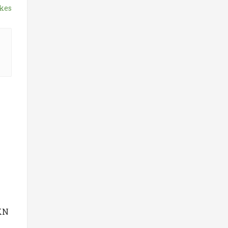
kes
KN