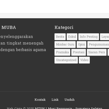
1 MUBA
Kategori
nyelenggarakan
Berita
Eskul
Info Penting
Laya
kan tingkat menengah
Mimbar Guru
Opini
Pengumuman
 dengan berbasis agama
Pramuka
Prestasi
Siaran Pers
Uncategorized
Video
Kontak
Link
Unduh
Hak Cipta © 2025
MTSN 1 Musi Banyuasin - Sumatera Selatan