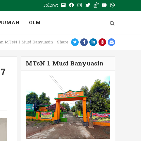
Follow:
E-
Facebook
Instagram
Twitter
Tiktok
Youtube
WhatsApp
mail
PTSP
MUMAN
GLM
Twitter
Facebook
LinkedIn
Pinterest
Email
lan MTsN 1 Musi Banyuasin
Share:
MTsN 1 Musi Banyuasin
37