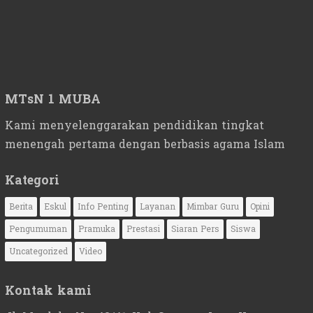
MTsN 1 MUBA
Kami menyelenggarakan pendidikan tingkat
menengah pertama dengan berbasis agama Islam
Kategori
Berita
Eskul
Info Penting
Layanan
Mimbar Guru
Opini
Pengumuman
Pramuka
Prestasi
Siaran Pers
Siswa
Uncategorized
Video
Kontak kami