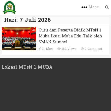
Menu
Hari:
7 Juli 2026
Guru dan Peserta Didik MTsN 1
Muba Ikuti Muba Edu-Talk oleh
SMAN Sumsel
11
Likes
182 Views
0
Comment
Lokasi MTsN 1 MUBA