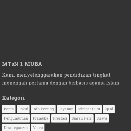
MTsN 1 MUBA
Kami menyelenggarakan pendidikan tingkat
menengah pertama dengan berbasis agama Islam
Kategori
Berita
Eskul
Info Penting
Layanan
Mimbar Guru
Opini
Pengumuman
Pramuka
Prestasi
Siaran Pers
Siswa
Uncategorized
Video