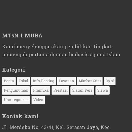
MTsN 1 MUBA
Kami menyelenggarakan pendidikan tingkat
menengah pertama dengan berbasis agama Islam
Kategori
Berita
Eskul
Info Penting
Layanan
Mimbar Guru
Opini
Pengumuman
Pramuka
Prestasi
Siaran Pers
Siswa
Uncategorized
Video
Kontak kami
Jl. Merdeka No. 43/41, Kel. Serasan Jaya, Kec.