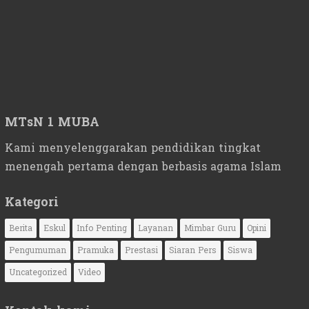
MTsN 1 MUBA
Kami menyelenggarakan pendidikan tingkat
menengah pertama dengan berbasis agama Islam
Kategori
Berita
Eskul
Info Penting
Layanan
Mimbar Guru
Opini
Pengumuman
Pramuka
Prestasi
Siaran Pers
Siswa
Uncategorized
Video