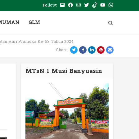
Follow:
E-
Facebook
Instagram
Twitter
Tiktok
Youtube
WhatsApp
mail
PTSP
MUMAN
GLM
tan Hari Pramuka Ke-63 Tahun 2024
Twitter
Facebook
LinkedIn
Pinterest
Email
Share:
MTsN 1 Musi Banyuasin