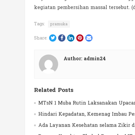
kegiatan pembersihan massal tersebut. (
Tags:
pramuka
Twitter
Facebook
LinkedIn
Pinterest
Email
Share:
Author:
admin24
Related Posts
MTsN 1 Muba Rutin Laksanakan Upacar
Hindari Kepadatan, Kemenag Imbau Pes
Ada Layanan Kesehatan selama Zikir 