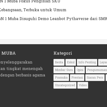
N 1 Muba Fokus Pengisian SKU
a Kebangsaan, Terbuka untuk Umum
MTsN 1 Muba Disuguhi Demo Leanbot Pythaverse dari SM
1 MUBA
Kategori
nyelenggarakan
Berita
Eskul
Info Penting
Laya
kan tingkat menengah
Mimbar Guru
Opini
Pengumuman
 dengan berbasis agama
Pramuka
Prestasi
Siaran Pers
Uncategorized
Video