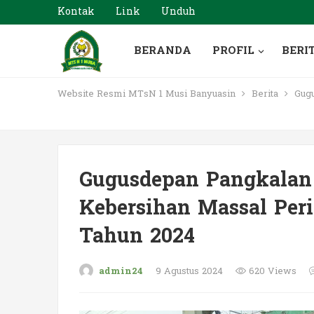
Kontak
Link
Unduh
BERANDA
PROFIL
BERI
Website Resmi MTsN 1 Musi Banyuasin
Berita
Gugu
Gugusdepan Pangkala
Kebersihan Massal Per
Tahun 2024
admin24
9 Agustus 2024
620 Views