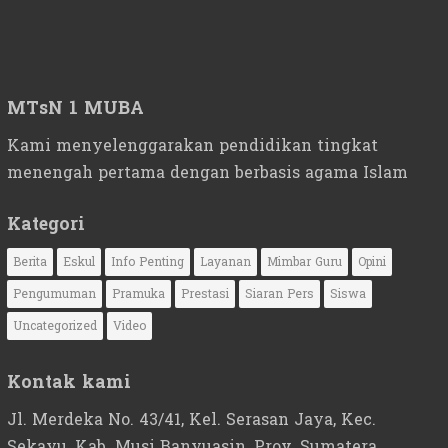
MTsN 1 MUBA
Kami menyelenggarakan pendidikan tingkat
menengah pertama dengan berbasis agama Islam
Kategori
Berita
Eskul
Info Penting
Layanan
Mimbar Guru
Opini
Pengumuman
Pramuka
Prestasi
Siaran Pers
Siswa
Uncategorized
Video
Kontak kami
Jl. Merdeka No. 43/41, Kel. Serasan Jaya, Kec.
Sekayu, Kab. Musi Banyuasin, Prov. Sumatera